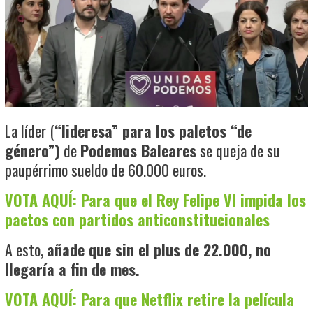
La líder (
“lideresa” para los paletos “de
género”)
de
Podemos Baleares
se queja de su
paupérrimo sueldo de 60.000 euros.
VOTA AQUÍ: Para que el Rey Felipe VI impida los
pactos con partidos anticonstitucionales
A esto,
añade que sin el plus de 22.000, no
llegaría a fin de mes.
VOTA AQUÍ: Para que Netflix retire la película