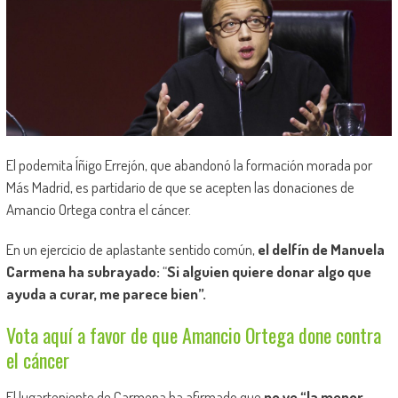
El podemita Íñigo Errejón, que abandonó la formación morada por
Más Madrid, es partidario de que se acepten las donaciones de
Amancio Ortega contra el cáncer.
En un ejercicio de aplastante sentido común,
el delfín de Manuela
Carmena ha subrayado:
“
Si alguien quiere donar algo que
ayuda a curar, me parece bien”.
Vota aquí a favor de que Amancio Ortega done contra
el cáncer
El lugarteniente de Carmena ha afirmado que
no ve “la menor