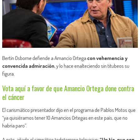
Bertín Osborne defiende a Amancio Ortega
con vehemencia y
convencida admiración
, y lo hace enalteciendo sin titubeos su
figura.
Vota aquí a favor de que Amancio Ortega done contra
el cáncer
El carismático presentador dijo en el programa de Pablos Motos que
“ya quisiéramos tener 10 Amancios Ortegas en este país, que no
habría paro”.
A esto, añade el simpático todoterreno televisivo:
“Un tío, que con