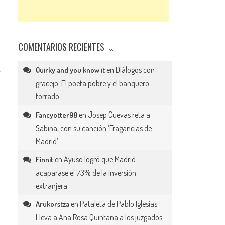
COMENTARIOS RECIENTES
en
Diálogos con
Quirky and you know it
gracejo: El poeta pobre y el banquero
forrado
en
Josep Cuevas reta a
Fancyotter98
Sabina, con su canción ‘Fragancias de
Madrid’
en
Ayuso logró que Madrid
Finnit
acaparase el 73% de la inversión
extranjera
en
Pataleta de Pablo Iglesias:
Arukorstza
Lleva a Ana Rosa Quintana a los juzgados