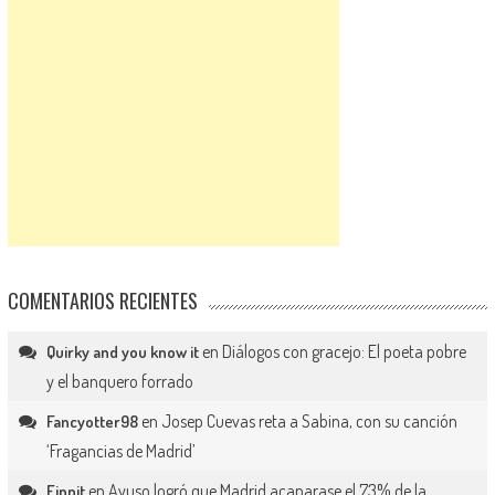
COMENTARIOS RECIENTES
en
Diálogos con gracejo: El poeta pobre
Quirky and you know it
y el banquero forrado
en
Josep Cuevas reta a Sabina, con su canción
Fancyotter98
‘Fragancias de Madrid’
en
Ayuso logró que Madrid acaparase el 73% de la
Finnit