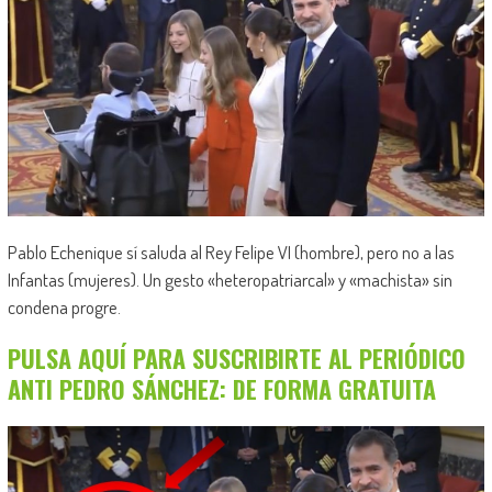
Pablo Echenique sí saluda al Rey Felipe VI (hombre), pero no a las
Infantas (mujeres). Un gesto «heteropatriarcal» y «machista» sin
condena progre.
PULSA AQUÍ PARA SUSCRIBIRTE AL PERIÓDICO
ANTI PEDRO SÁNCHEZ: DE FORMA GRATUITA