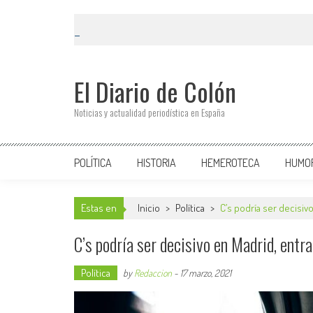
El Diario de Colón
Noticias y actualidad periodística en España
POLÍTICA
HISTORIA
HEMEROTECA
HUMO
Estas en
Inicio
>
Política
>
C’s podría ser decisiv
C’s podría ser decisivo en Madrid, entr
Política
by
Redaccion
-
17 marzo, 2021