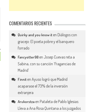
COMENTARIOS RECIENTES
en
Diálogos con
Quirky and you know it
gracejo: El poeta pobre y el banquero
forrado
en
Josep Cuevas reta a
Fancyotter98
Sabina, con su canción ‘Fragancias de
Madrid’
en
Ayuso logró que Madrid
Finnit
acaparase el 73% de la inversión
extranjera
en
Pataleta de Pablo Iglesias:
Arukorstza
Lleva a Ana Rosa Quintana a los juzgados