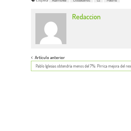
Etiqueta
Asamblea
Ciudadanos
Cs
Madrid
Redaccion
Post
Artículo anterior
Pablo Iglesias obtendría menos del 7%: Pírrica mejora del res
navigation