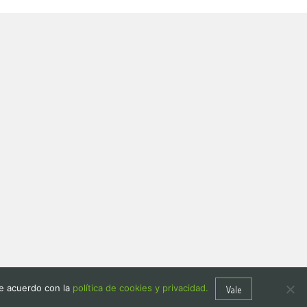
de acuerdo con la
política de cookies y privacidad.
Vale
Politica de privacidad y cookies
Quienes Somos