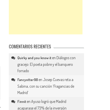
COMENTARIOS RECIENTES
en
Diálogos con
Quirky and you know it
gracejo: El poeta pobre y el banquero
forrado
en
Josep Cuevas reta a
Fancyotter98
Sabina, con su canción ‘Fragancias de
Madrid’
en
Ayuso logró que Madrid
Finnit
acaparase el 73% de la inversión