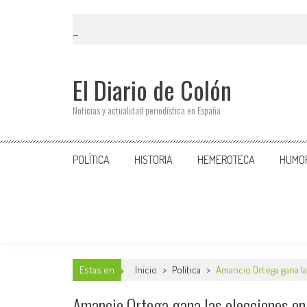
El Diario de Colón
Noticias y actualidad periodística en España
POLÍTICA
HISTORIA
HEMEROTECA
HUMO
Estas en
Inicio
>
Política
>
Amancio Ortega gana l
Amancio Ortega gana las elecciones e