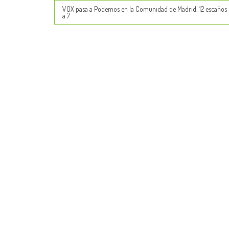
VOX pasa a Podemos en la Comunidad de Madrid: 12 escaños 
navigation
a 7