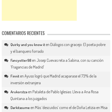
COMENTARIOS RECIENTES
en
Diálogos con gracejo: El poeta pobre
Quirky and you know it
y el banquero forrado
en
Josep Cuevas reta a Sabina, con su canción
Fancyotter98
‘Fragancias de Madrid’
en
Ayuso logró que Madrid acaparase el 73% de la
Finnit
inversión extranjera
en
Pataleta de Pablo Iglesias: Lleva a Ana Rosa
Arukorstza
Quintana a los juzgados
en
Más ‘descuidos’ como el de Doña Letizia en Misa
Darkitasume