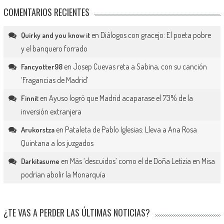
COMENTARIOS RECIENTES
en
Diálogos con gracejo: El poeta pobre
Quirky and you know it
y el banquero forrado
en
Josep Cuevas reta a Sabina, con su canción
Fancyotter98
‘Fragancias de Madrid’
en
Ayuso logró que Madrid acaparase el 73% de la
Finnit
inversión extranjera
en
Pataleta de Pablo Iglesias: Lleva a Ana Rosa
Arukorstza
Quintana a los juzgados
en
Más ‘descuidos’ como el de Doña Letizia en Misa
Darkitasume
podrían abolir la Monarquía
¿TE VAS A PERDER LAS ÚLTIMAS NOTICIAS?