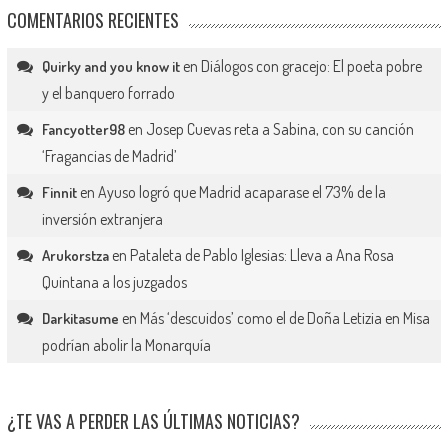
COMENTARIOS RECIENTES
en
Diálogos con gracejo: El poeta pobre
Quirky and you know it
y el banquero forrado
en
Josep Cuevas reta a Sabina, con su canción
Fancyotter98
‘Fragancias de Madrid’
en
Ayuso logró que Madrid acaparase el 73% de la
Finnit
inversión extranjera
en
Pataleta de Pablo Iglesias: Lleva a Ana Rosa
Arukorstza
Quintana a los juzgados
en
Más ‘descuidos’ como el de Doña Letizia en Misa
Darkitasume
podrían abolir la Monarquía
¿TE VAS A PERDER LAS ÚLTIMAS NOTICIAS?