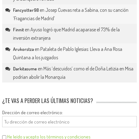
en
Josep Cuevas reta a Sabina, con su canción
Fancyotter98
‘Fragancias de Madrid’
en
Ayuso logró que Madrid acaparase el 73% de la
Finnit
inversión extranjera
en
Pataleta de Pablo Iglesias: Lleva a Ana Rosa
Arukorstza
Quintana a los juzgados
en
Más ‘descuidos’ como el de Doña Letizia en Misa
Darkitasume
podrían abolir la Monarquía
¿TE VAS A PERDER LAS ÚLTIMAS NOTICIAS?
Dirección de correo electrónico:
He leído y acepto los términos y condiciones