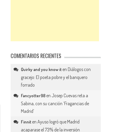
COMENTARIOS RECIENTES
en
Diálogos con
Quirky and you know it
gracejo: El poeta pobre y el banquero
forrado
en
Josep Cuevas reta a
Fancyotter98
Sabina, con su canción ‘Fragancias de
Madrid’
en
Ayuso logró que Madrid
Finnit
acaparase el 73% de la inversión