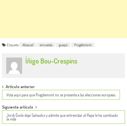
Etiqueta
Abascal
encuesta
guapo
Puigdemont
Íñigo Bou-Crespins
Post
Artículo anterior
navigation
Vota aquí para que Puigdemont no se presente a las elecciones europeas
Siguiente artículo
Jordi Évole deja Salvados y admite que entrevistar al Papa le ha cambiado
la vida