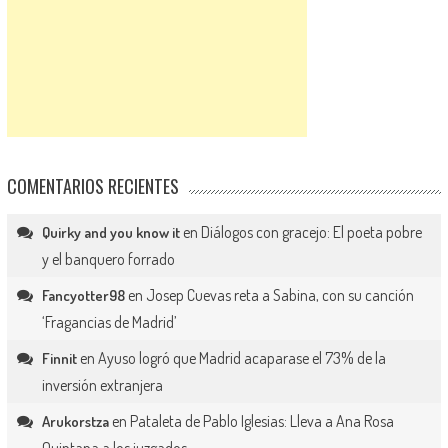
COMENTARIOS RECIENTES
en
Diálogos con gracejo: El poeta pobre
Quirky and you know it
y el banquero forrado
en
Josep Cuevas reta a Sabina, con su canción
Fancyotter98
‘Fragancias de Madrid’
en
Ayuso logró que Madrid acaparase el 73% de la
Finnit
inversión extranjera
en
Pataleta de Pablo Iglesias: Lleva a Ana Rosa
Arukorstza
Quintana a los juzgados