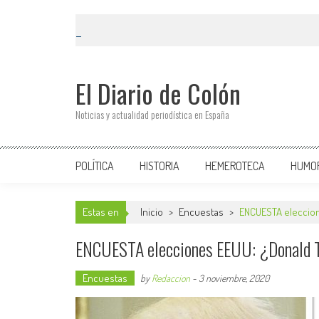
El Diario de Colón
Noticias y actualidad periodística en España
POLÍTICA
HISTORIA
HEMEROTECA
HUMO
Estas en
Inicio
>
Encuestas
>
ENCUESTA eleccion
ENCUESTA elecciones EEUU: ¿Donald T
Encuestas
by
Redaccion
-
3 noviembre, 2020