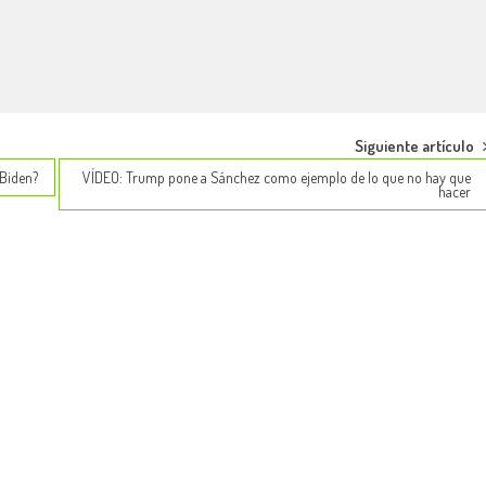
Siguiente artículo
 Biden?
VÍDEO: Trump pone a Sánchez como ejemplo de lo que no hay que
hacer