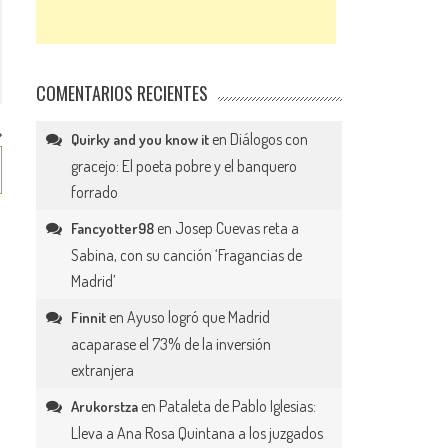
COMENTARIOS RECIENTES
en
Diálogos con
Quirky and you know it
gracejo: El poeta pobre y el banquero
forrado
en
Josep Cuevas reta a
Fancyotter98
Sabina, con su canción ‘Fragancias de
Madrid’
en
Ayuso logró que Madrid
Finnit
acaparase el 73% de la inversión
extranjera
en
Pataleta de Pablo Iglesias:
Arukorstza
Lleva a Ana Rosa Quintana a los juzgados