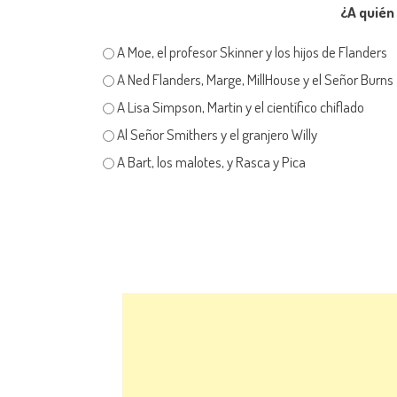
¿A quién
A Moe, el profesor Skinner y los hijos de Flanders
A Ned Flanders, Marge, MillHouse y el Señor Burns
A Lisa Simpson, Martin y el científico chiflado
Al Señor Smithers y el granjero Willy
A Bart, los malotes, y Rasca y Pica