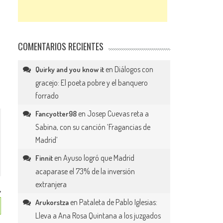
COMENTARIOS RECIENTES
en
Diálogos con
Quirky and you know it
gracejo: El poeta pobre y el banquero
forrado
en
Josep Cuevas reta a
Fancyotter98
Sabina, con su canción ‘Fragancias de
Madrid’
en
Ayuso logró que Madrid
Finnit
acaparase el 73% de la inversión
extranjera
en
Pataleta de Pablo Iglesias:
Arukorstza
Lleva a Ana Rosa Quintana a los juzgados