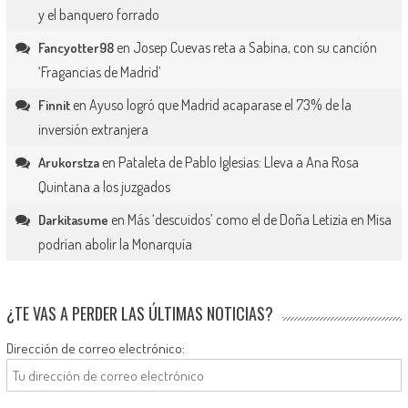
y el banquero forrado
en
Josep Cuevas reta a Sabina, con su canción
Fancyotter98
‘Fragancias de Madrid’
en
Ayuso logró que Madrid acaparase el 73% de la
Finnit
inversión extranjera
en
Pataleta de Pablo Iglesias: Lleva a Ana Rosa
Arukorstza
Quintana a los juzgados
en
Más ‘descuidos’ como el de Doña Letizia en Misa
Darkitasume
podrían abolir la Monarquía
¿TE VAS A PERDER LAS ÚLTIMAS NOTICIAS?
Dirección de correo electrónico: