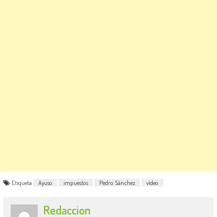
Etiqueta
Ayuso
impuestos
Pedro Sánchez
vídeo
Redaccion