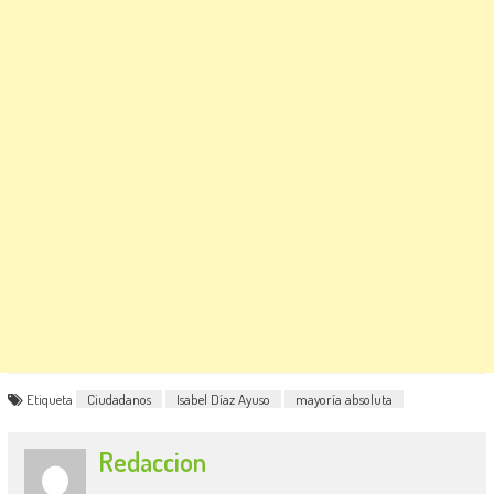
Etiqueta
Ciudadanos
Isabel Díaz Ayuso
mayoría absoluta
Redaccion