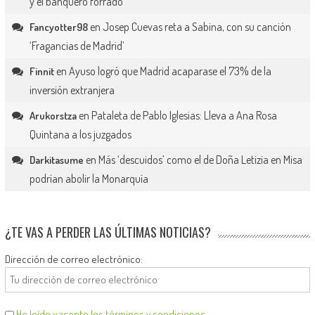
y el banquero forrado
en
Josep Cuevas reta a Sabina, con su canción
Fancyotter98
‘Fragancias de Madrid’
en
Ayuso logró que Madrid acaparase el 73% de la
Finnit
inversión extranjera
en
Pataleta de Pablo Iglesias: Lleva a Ana Rosa
Arukorstza
Quintana a los juzgados
en
Más ‘descuidos’ como el de Doña Letizia en Misa
Darkitasume
podrían abolir la Monarquía
¿TE VAS A PERDER LAS ÚLTIMAS NOTICIAS?
Dirección de correo electrónico:
He leído y acepto los términos y condiciones