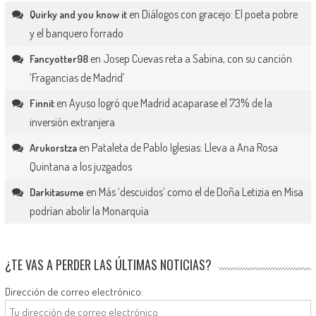
en
Diálogos con gracejo: El poeta pobre
Quirky and you know it
y el banquero forrado
en
Josep Cuevas reta a Sabina, con su canción
Fancyotter98
‘Fragancias de Madrid’
en
Ayuso logró que Madrid acaparase el 73% de la
Finnit
inversión extranjera
en
Pataleta de Pablo Iglesias: Lleva a Ana Rosa
Arukorstza
Quintana a los juzgados
en
Más ‘descuidos’ como el de Doña Letizia en Misa
Darkitasume
podrían abolir la Monarquía
¿TE VAS A PERDER LAS ÚLTIMAS NOTICIAS?
Dirección de correo electrónico: