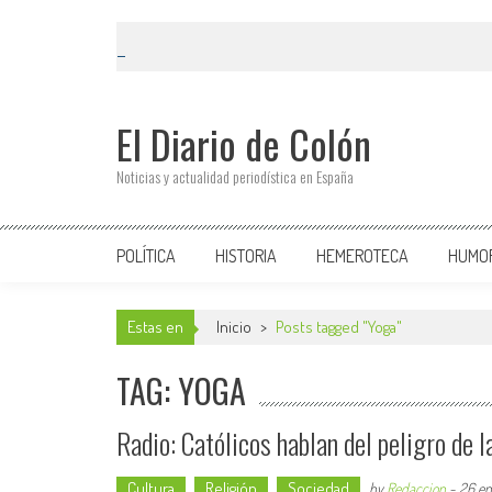
El Diario de Colón
Noticias y actualidad periodística en España
POLÍTICA
HISTORIA
HEMEROTECA
HUMO
Estas en
Inicio
>
Posts tagged "Yoga"
TAG: YOGA
Radio: Católicos hablan del peligro de la
Cultura
Religión
Sociedad
by
Redaccion
-
26 en