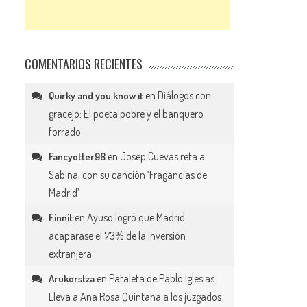
COMENTARIOS RECIENTES
en
Diálogos con
Quirky and you know it
gracejo: El poeta pobre y el banquero
forrado
en
Josep Cuevas reta a
Fancyotter98
Sabina, con su canción ‘Fragancias de
Madrid’
en
Ayuso logró que Madrid
Finnit
acaparase el 73% de la inversión
extranjera
en
Pataleta de Pablo Iglesias:
Arukorstza
Lleva a Ana Rosa Quintana a los juzgados