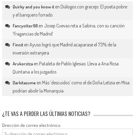
en
Diálogos con gracejo: El poeta pobre
Quirky and you know it
y el banquero forrado
en
Josep Cuevas reta a Sabina, con su canción
Fancyotter98
‘Fragancias de Madrid’
en
Ayuso logró que Madrid acaparase el 73% de la
Finnit
inversión extranjera
en
Pataleta de Pablo Iglesias: Lleva a Ana Rosa
Arukorstza
Quintana a los juzgados
en
Más ‘descuidos’ como el de Doña Letizia en Misa
Darkitasume
podrían abolir la Monarquía
¿TE VAS A PERDER LAS ÚLTIMAS NOTICIAS?
Dirección de correo electrónico: