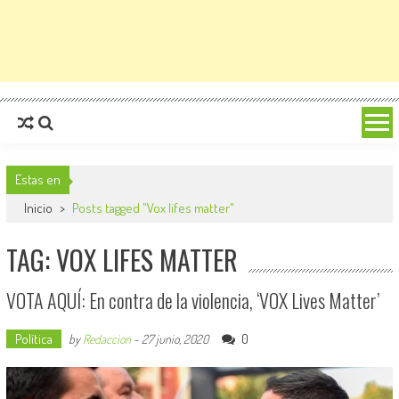
Estas en
Inicio
>
Posts tagged "Vox lifes matter"
TAG: VOX LIFES MATTER
VOTA AQUÍ: En contra de la violencia, ‘VOX Lives Matter’
Política
0
by
Redaccion
-
27 junio, 2020