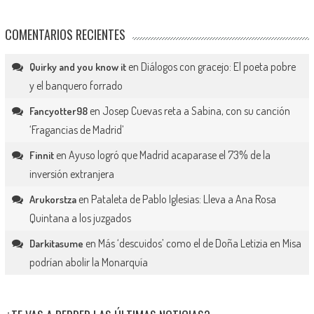
COMENTARIOS RECIENTES
en
Diálogos con gracejo: El poeta pobre
Quirky and you know it
y el banquero forrado
en
Josep Cuevas reta a Sabina, con su canción
Fancyotter98
‘Fragancias de Madrid’
en
Ayuso logró que Madrid acaparase el 73% de la
Finnit
inversión extranjera
en
Pataleta de Pablo Iglesias: Lleva a Ana Rosa
Arukorstza
Quintana a los juzgados
en
Más ‘descuidos’ como el de Doña Letizia en Misa
Darkitasume
podrían abolir la Monarquía