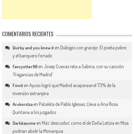
COMENTARIOS RECIENTES
en
Diálogos con gracejo: El poeta pobre
Quirky and you know it
y el banquero forrado
en
Josep Cuevas reta a Sabina, con su canción
Fancyotter98
‘Fragancias de Madrid’
en
Ayuso logró que Madrid acaparase el 73% de la
Finnit
inversión extranjera
en
Pataleta de Pablo Iglesias: Lleva a Ana Rosa
Arukorstza
Quintana a los juzgados
en
Más ‘descuidos’ como el de Doña Letizia en Misa
Darkitasume
podrían abolir la Monarquía