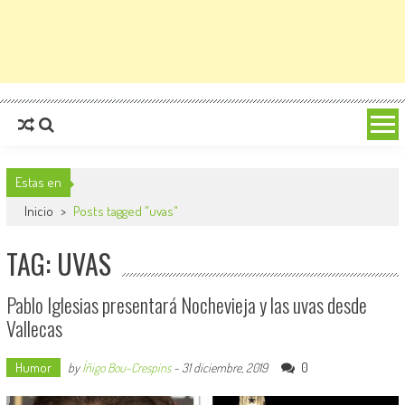
Estas en
Inicio
>
Posts tagged "uvas"
TAG: UVAS
Pablo Iglesias presentará Nochevieja y las uvas desde
Vallecas
Humor
0
by
Íñigo Bou-Crespins
-
31 diciembre, 2019