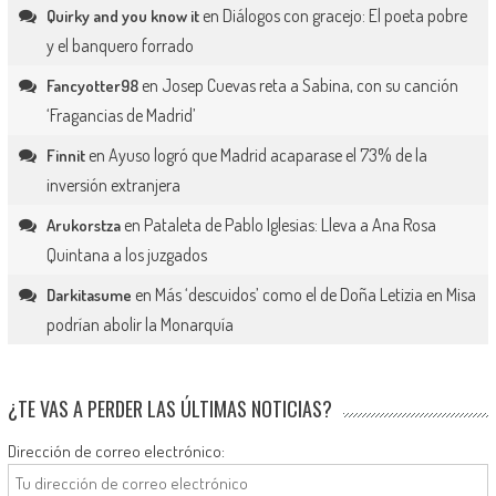
en
Diálogos con gracejo: El poeta pobre
Quirky and you know it
y el banquero forrado
en
Josep Cuevas reta a Sabina, con su canción
Fancyotter98
‘Fragancias de Madrid’
en
Ayuso logró que Madrid acaparase el 73% de la
Finnit
inversión extranjera
en
Pataleta de Pablo Iglesias: Lleva a Ana Rosa
Arukorstza
Quintana a los juzgados
en
Más ‘descuidos’ como el de Doña Letizia en Misa
Darkitasume
podrían abolir la Monarquía
¿TE VAS A PERDER LAS ÚLTIMAS NOTICIAS?
Dirección de correo electrónico: