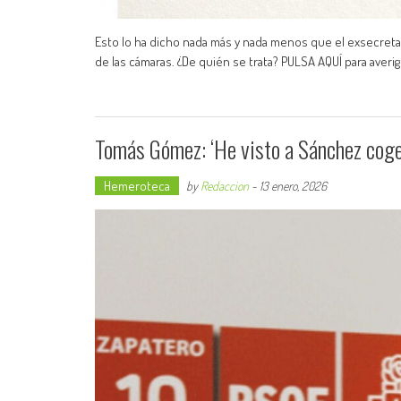
Esto lo ha dicho nada más y nada menos que el exsecretar
de las cámaras. ¿De quién se trata? PULSA AQUÍ para averi
Tomás Gómez: ‘He visto a Sánchez coger
Hemeroteca
by
Redaccion
-
13 enero, 2026