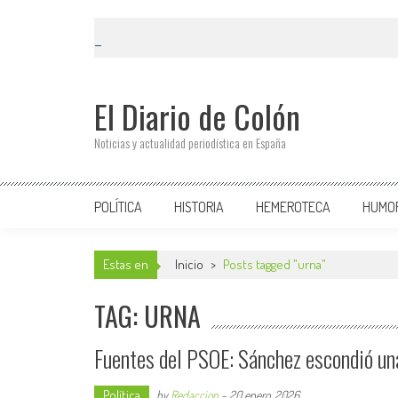
El Diario de Colón
Noticias y actualidad periodística en España
POLÍTICA
HISTORIA
HEMEROTECA
HUMO
Estas en
Inicio
>
Posts tagged "urna"
TAG: URNA
Fuentes del PSOE: Sánchez escondió una
Política
by
Redaccion
-
20 enero, 2026