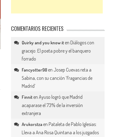
COMENTARIOS RECIENTES
en
Diálogos con
Quirky and you know it
gracejo: El poeta pobre y el banquero
forrado
en
Josep Cuevas reta a
Fancyotter98
Sabina, con su canción ‘Fragancias de
Madrid’
en
Ayuso logró que Madrid
Finnit
acaparase el 73% de la inversión
extranjera
en
Pataleta de Pablo Iglesias:
Arukorstza
Lleva a Ana Rosa Quintana a los juzgados