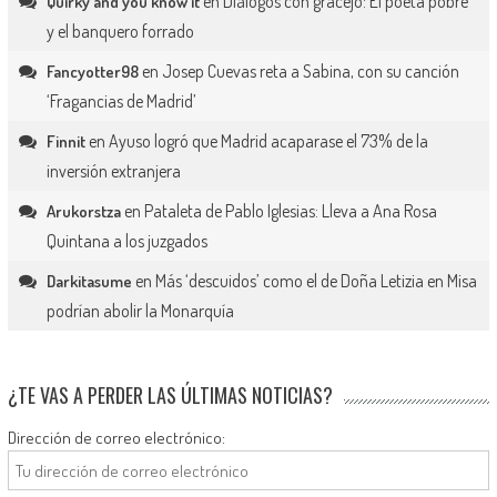
en
Diálogos con gracejo: El poeta pobre
Quirky and you know it
y el banquero forrado
en
Josep Cuevas reta a Sabina, con su canción
Fancyotter98
‘Fragancias de Madrid’
en
Ayuso logró que Madrid acaparase el 73% de la
Finnit
inversión extranjera
en
Pataleta de Pablo Iglesias: Lleva a Ana Rosa
Arukorstza
Quintana a los juzgados
en
Más ‘descuidos’ como el de Doña Letizia en Misa
Darkitasume
podrían abolir la Monarquía
¿TE VAS A PERDER LAS ÚLTIMAS NOTICIAS?
Dirección de correo electrónico: