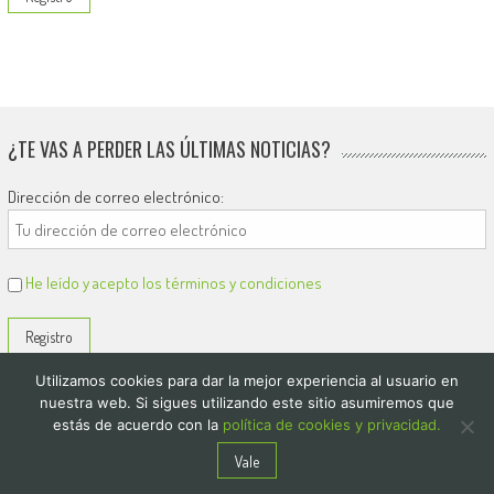
¿TE VAS A PERDER LAS ÚLTIMAS NOTICIAS?
Dirección de correo electrónico:
He leído y acepto los términos y condiciones
Utilizamos cookies para dar la mejor experiencia al usuario en
nuestra web. Si sigues utilizando este sitio asumiremos que
estás de acuerdo con la
política de cookies y privacidad.
© 2026
El Diario de Colón
Vale
Politica de privacidad y cookies
Quienes Somos