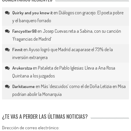
en
Diálogos con gracejo: El poeta pobre
Quirky and you know it
y el banquero forrado
en
Josep Cuevas reta a Sabina, con su canción
Fancyotter98
‘Fragancias de Madrid’
en
Ayuso logró que Madrid acaparase el 73% de la
Finnit
inversión extranjera
en
Pataleta de Pablo Iglesias: Lleva a Ana Rosa
Arukorstza
Quintana a los juzgados
en
Más ‘descuidos’ como el de Doña Letizia en Misa
Darkitasume
podrían abolir la Monarquía
¿TE VAS A PERDER LAS ÚLTIMAS NOTICIAS?
Dirección de correo electrónico: