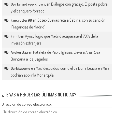
en
Diálogos con gracejo: El poeta pobre
Quirky and you know it
y el banquero forrado
en
Josep Cuevas reta a Sabina, con su canción
Fancyotter98
‘Fragancias de Madrid’
en
Ayuso logró que Madrid acaparase el 73% de la
Finnit
inversión extranjera
en
Pataleta de Pablo Iglesias: Lleva a Ana Rosa
Arukorstza
Quintana a los juzgados
en
Más ‘descuidos’ como el de Doña Letizia en Misa
Darkitasume
podrían abolir la Monarquía
¿TE VAS A PERDER LAS ÚLTIMAS NOTICIAS?
Dirección de correo electrónico: