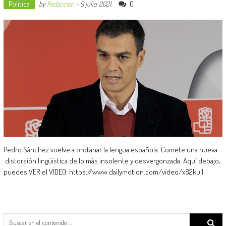
Política
0
by
Redaccion
-
9 julio, 2021
Pedro Sánchez vuelve a profanar la lengua española. Comete una nueva
distorsión lingüística de lo más insolente y desvergonzada. Aquí debajo,
puedes VER el VÍDEO: https://www.dailymotion.com/video/x82kui1
Search