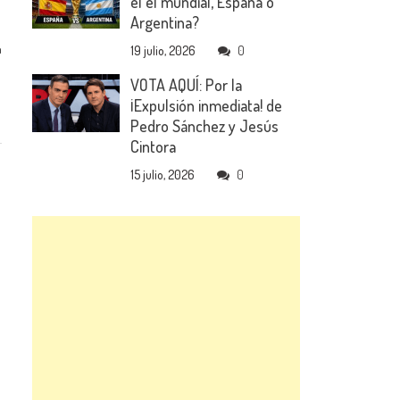
el el mundial, España o
Argentina?
n
19 julio, 2026
0
VOTA AQUÍ: Por la
¡Expulsión inmediata! de
Pedro Sánchez y Jesús
Cintora
15 julio, 2026
0