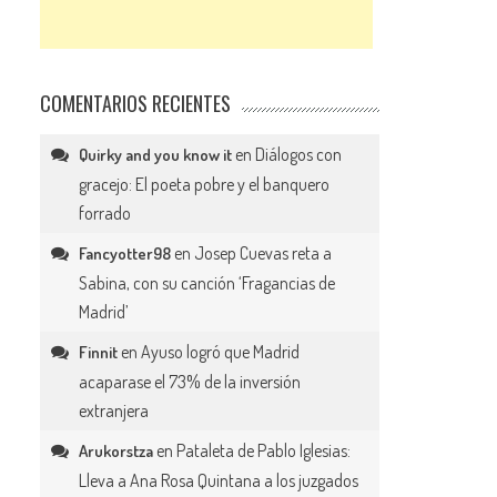
COMENTARIOS RECIENTES
en
Diálogos con
Quirky and you know it
gracejo: El poeta pobre y el banquero
forrado
en
Josep Cuevas reta a
Fancyotter98
Sabina, con su canción ‘Fragancias de
Madrid’
en
Ayuso logró que Madrid
Finnit
acaparase el 73% de la inversión
extranjera
en
Pataleta de Pablo Iglesias:
Arukorstza
Lleva a Ana Rosa Quintana a los juzgados