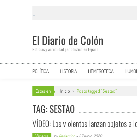
El Diario de Colón
Noticias y actualidad periodística en España
POLÍTICA
HISTORIA
HEMEROTECA
HUMO
Estas en
Inicio
>
Posts tagged "Sestao"
TAG: SESTAO
VÍDEO: Los violentos lanzan objetos a l
Videos
by
Redaccion
-
27 junio, 2020