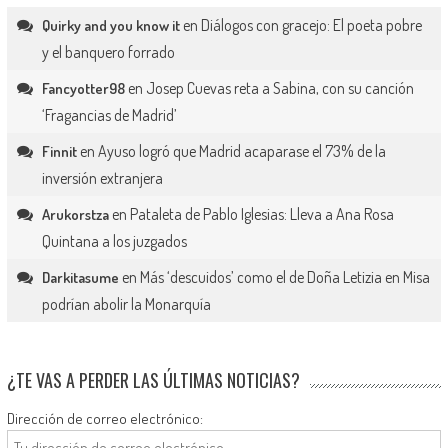
en
Diálogos con gracejo: El poeta pobre
Quirky and you know it
y el banquero forrado
en
Josep Cuevas reta a Sabina, con su canción
Fancyotter98
‘Fragancias de Madrid’
en
Ayuso logró que Madrid acaparase el 73% de la
Finnit
inversión extranjera
en
Pataleta de Pablo Iglesias: Lleva a Ana Rosa
Arukorstza
Quintana a los juzgados
en
Más ‘descuidos’ como el de Doña Letizia en Misa
Darkitasume
podrían abolir la Monarquía
¿TE VAS A PERDER LAS ÚLTIMAS NOTICIAS?
Dirección de correo electrónico: