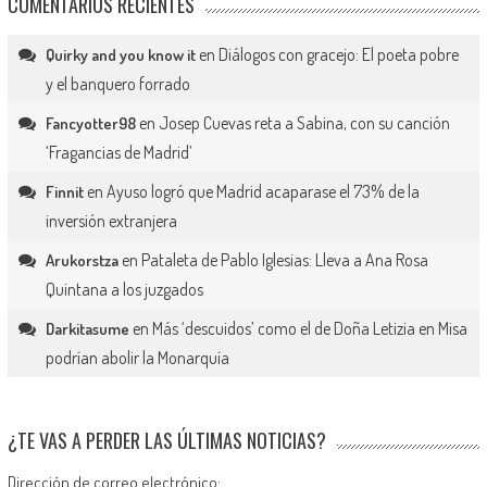
COMENTARIOS RECIENTES
en
Diálogos con gracejo: El poeta pobre
Quirky and you know it
y el banquero forrado
en
Josep Cuevas reta a Sabina, con su canción
Fancyotter98
‘Fragancias de Madrid’
en
Ayuso logró que Madrid acaparase el 73% de la
Finnit
inversión extranjera
en
Pataleta de Pablo Iglesias: Lleva a Ana Rosa
Arukorstza
Quintana a los juzgados
en
Más ‘descuidos’ como el de Doña Letizia en Misa
Darkitasume
podrían abolir la Monarquía
¿TE VAS A PERDER LAS ÚLTIMAS NOTICIAS?
Dirección de correo electrónico: