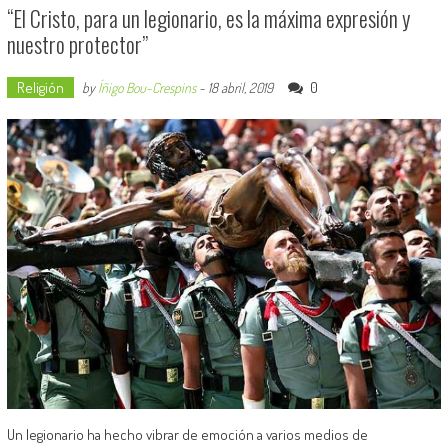
“El Cristo, para un legionario, es la máxima expresión y
nuestro protector”
Religión
0
by
Íñigo Bou-Crespins
-
18 abril, 2019
Un legionario ha hecho vibrar de emoción a varios medios de