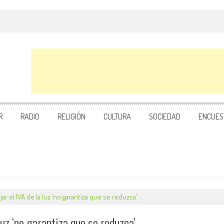
R
RADIO
RELIGIÓN
CULTURA
SOCIEDAD
ENCUES
jar el IVA de la luz ‘no garantiza que se reduzca’
luz ‘no garantiza que se reduzca’