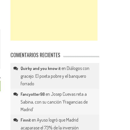
COMENTARIOS RECIENTES
en
Diálogos con
Quirky and you know it
gracejo: El poeta pobre y el banquero
forrado
en
Josep Cuevas reta a
Fancyotter98
Sabina, con su canción ‘Fragancias de
Madrid’
en
Ayuso logró que Madrid
Finnit
acaparase el 73% de la inversión