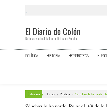
El Diario de Colón
Noticias y actualidad periodística en España
POLÍTICA
HISTORIA
HEMEROTECA
HUMO
Estas en
Inicio
>
Política
>
Sánchez la lía parda: Ba
Sánchez la lía parda: Bajar el IVA de la 