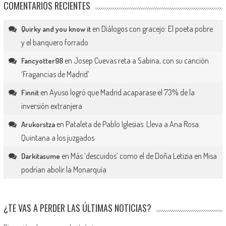
COMENTARIOS RECIENTES
en
Diálogos con gracejo: El poeta pobre
Quirky and you know it
y el banquero forrado
en
Josep Cuevas reta a Sabina, con su canción
Fancyotter98
‘Fragancias de Madrid’
en
Ayuso logró que Madrid acaparase el 73% de la
Finnit
inversión extranjera
en
Pataleta de Pablo Iglesias: Lleva a Ana Rosa
Arukorstza
Quintana a los juzgados
en
Más ‘descuidos’ como el de Doña Letizia en Misa
Darkitasume
podrían abolir la Monarquía
¿TE VAS A PERDER LAS ÚLTIMAS NOTICIAS?