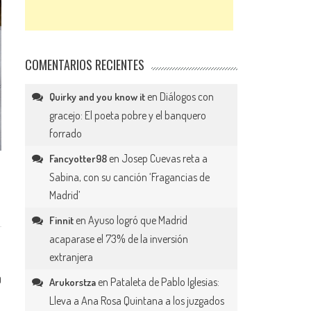
COMENTARIOS RECIENTES
en
Diálogos con
Quirky and you know it
gracejo: El poeta pobre y el banquero
forrado
en
Josep Cuevas reta a
Fancyotter98
Sabina, con su canción ‘Fragancias de
Madrid’
en
Ayuso logró que Madrid
Finnit
acaparase el 73% de la inversión
extranjera
0
en
Pataleta de Pablo Iglesias:
Arukorstza
Lleva a Ana Rosa Quintana a los juzgados