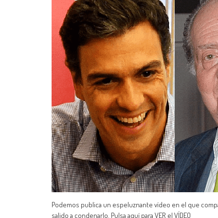
Podemos publica un espeluznante vídeo en el que compar
salido a condenarlo. Pulsa aquí para VER el VÍDEO