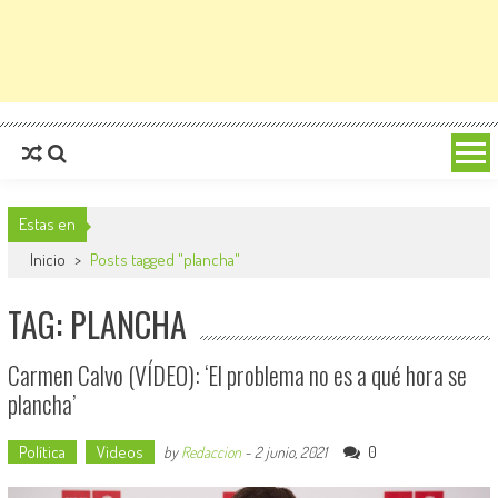
Estas en
Inicio
>
Posts tagged "plancha"
TAG: PLANCHA
Carmen Calvo (VÍDEO): ‘El problema no es a qué hora se
plancha’
Política
Videos
0
by
Redaccion
-
2 junio, 2021