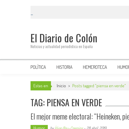
El Diario de Colón
Noticias y actualidad periodística en España
POLÍTICA
HISTORIA
HEMEROTECA
HUMO
Estas en
Inicio
>
Posts tagged "piensa en verde"
TAG: PIENSA EN VERDE
El mejor meme electoral: “Heineken, pi
Humor
by
Íñigo Bou-Crespins
-
28 abril, 2019