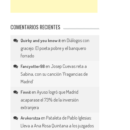
COMENTARIOS RECIENTES
en
Diálogos con
Quirky and you know it
gracejo: El poeta pobre y el banquero
forrado
en
Josep Cuevas reta a
Fancyotter98
Sabina, con su canción ‘Fragancias de
Madrid’
en
Ayuso logró que Madrid
Finnit
acaparase el 73% de la inversión
extranjera
en
Pataleta de Pablo Iglesias:
Arukorstza
Lleva a Ana Rosa Quintana a los juzgados