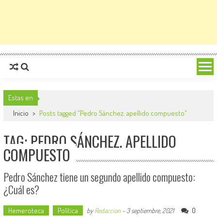
Estas en
Inicio
>
Posts tagged "Pedro Sánchez. apellido compuesto"
TAG: PEDRO SÁNCHEZ. APELLIDO
COMPUESTO
Pedro Sánchez tiene un segundo apellido compuesto:
¿Cuál es?
Hemeroteca
Política
0
by
Redaccion
-
3 septiembre, 2021