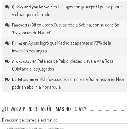
en
Diálogos con gracejo: El poeta pobre
Quirky and you know it
y el banquero forrado
en
Josep Cuevas reta a Sabina, con su canción
Fancyotter98
‘Fragancias de Madrid’
en
Ayuso logró que Madrid acaparase el 73% de la
Finnit
inversión extranjera
en
Pataleta de Pablo Iglesias: Lleva a Ana Rosa
Arukorstza
Quintana a los juzgados
en
Más ‘descuidos’ como el de Doña Letizia en Misa
Darkitasume
podrían abolir la Monarquía
¿TE VAS A PERDER LAS ÚLTIMAS NOTICIAS?
Dirección de correo electrónico: