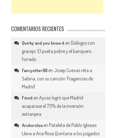
COMENTARIOS RECIENTES
en
Diálogos con
Quirky and you know it
gracejo: El poeta pobre y el banquero
forrado
en
Josep Cuevas reta a
Fancyotter98
Sabina, con su canción ‘Fragancias de
Madrid’
en
Ayuso logró que Madrid
Finnit
acaparase el 73% de la inversión
extranjera
en
Pataleta de Pablo Iglesias:
Arukorstza
Lleva a Ana Rosa Quintana a los juzgados