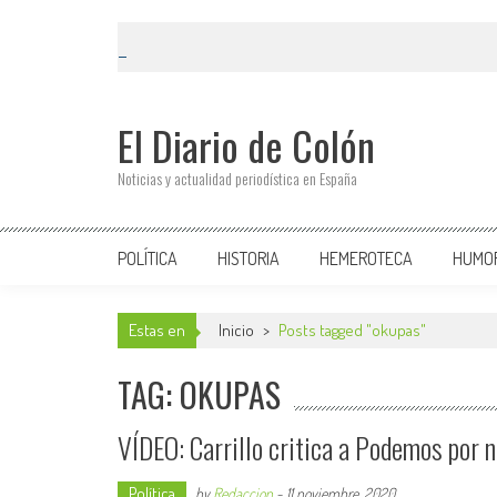
El Diario de Colón
Noticias y actualidad periodística en España
POLÍTICA
HISTORIA
HEMEROTECA
HUMO
Estas en
Inicio
>
Posts tagged "okupas"
TAG: OKUPAS
VÍDEO: Carrillo critica a Podemos por n
Política
by
Redaccion
-
11 noviembre, 2020