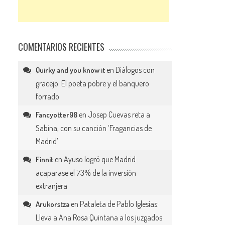
COMENTARIOS RECIENTES
en
Diálogos con
Quirky and you know it
gracejo: El poeta pobre y el banquero
forrado
en
Josep Cuevas reta a
Fancyotter98
Sabina, con su canción ‘Fragancias de
Madrid’
en
Ayuso logró que Madrid
Finnit
acaparase el 73% de la inversión
extranjera
en
Pataleta de Pablo Iglesias:
Arukorstza
Lleva a Ana Rosa Quintana a los juzgados