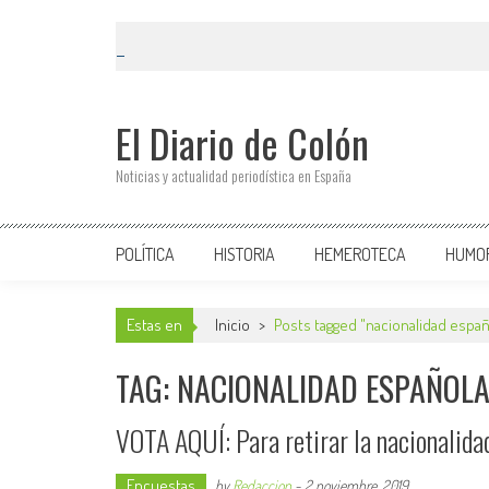
El Diario de Colón
Noticias y actualidad periodística en España
POLÍTICA
HISTORIA
HEMEROTECA
HUMO
Estas en
Inicio
>
Posts tagged "nacionalidad españ
TAG: NACIONALIDAD ESPAÑOL
VOTA AQUÍ: Para retirar la nacionalida
Encuestas
by
Redaccion
-
2 noviembre, 2019