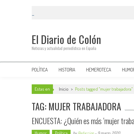
El Diario de Colón
Noticias y actualidad periodística en España
POLÍTICA
HISTORIA
HEMEROTECA
HUMO
Estas en
Inicio
>
Posts tagged "mujer trabajadora"
TAG: MUJER TRABAJADORA
ENCUESTA: ¿Quién es más ‘mujer trabaj
Humor
Política
by
Redaccion
-
9 marzo, 2020