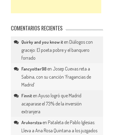
COMENTARIOS RECIENTES
en
Diálogos con
Quirky and you know it
gracejo: El poeta pobre y el banquero
forrado
en
Josep Cuevas reta a
Fancyotter98
Sabina, con su canción ‘Fragancias de
Madrid’
en
Ayuso logró que Madrid
Finnit
acaparase el 73% de la inversión
extranjera
en
Pataleta de Pablo Iglesias:
Arukorstza
Lleva a Ana Rosa Quintana a los juzgados