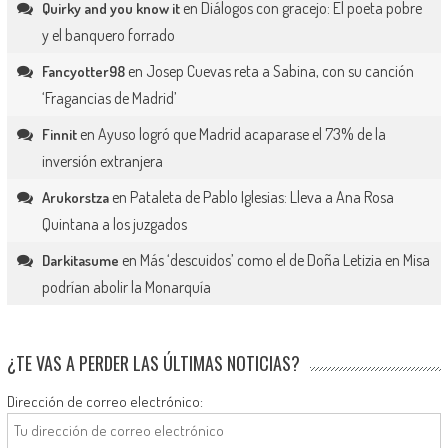
en
Diálogos con gracejo: El poeta pobre
Quirky and you know it
y el banquero forrado
en
Josep Cuevas reta a Sabina, con su canción
Fancyotter98
‘Fragancias de Madrid’
en
Ayuso logró que Madrid acaparase el 73% de la
Finnit
inversión extranjera
en
Pataleta de Pablo Iglesias: Lleva a Ana Rosa
Arukorstza
Quintana a los juzgados
en
Más ‘descuidos’ como el de Doña Letizia en Misa
Darkitasume
podrían abolir la Monarquía
¿TE VAS A PERDER LAS ÚLTIMAS NOTICIAS?
Dirección de correo electrónico: