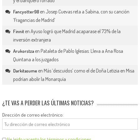
y el banquero forrado
en
Josep Cuevas reta a Sabina, con su canción
Fancyotter98
‘Fragancias de Madrid’
en
Ayuso logró que Madrid acaparase el 73% de la
Finnit
inversión extranjera
en
Pataleta de Pablo Iglesias: Lleva a Ana Rosa
Arukorstza
Quintana a los juzgados
en
Más ‘descuidos’ como el de Doña Letizia en Misa
Darkitasume
podrían abolir la Monarquía
¿TE VAS A PERDER LAS ÚLTIMAS NOTICIAS?
Dirección de correo electrónico:
He leído y acepto los términos y condiciones