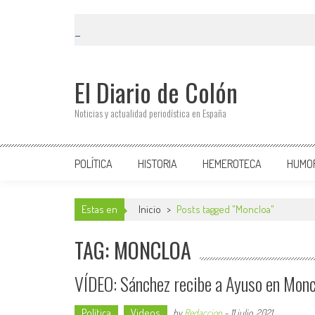
El Diario de Colón
Noticias y actualidad periodística en España
POLÍTICA
HISTORIA
HEMEROTECA
HUMO
Estas en
Inicio
>
Posts tagged "Moncloa"
TAG: MONCLOA
VÍDEO: Sánchez recibe a Ayuso en Moncl
Política
Videos
by
Redaccion
-
11 julio, 2021