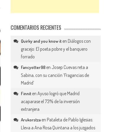
COMENTARIOS RECIENTES
0
en
Diálogos con
Quirky and you know it
gracejo: El poeta pobre y el banquero
forrado
en
Josep Cuevas reta a
Fancyotter98
Sabina, con su canción ‘Fragancias de
Madrid’
en
Ayuso logró que Madrid
Finnit
acaparase el 73% de la inversión
extranjera
en
Pataleta de Pablo Iglesias:
Arukorstza
Lleva a Ana Rosa Quintana a los juzgados