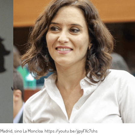
 Madrid, sino La Moncloa. https://youtu.be/jjpyFXc7shs