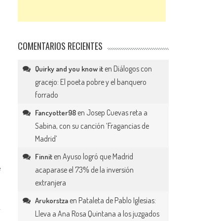
COMENTARIOS RECIENTES
en
Diálogos con
Quirky and you know it
gracejo: El poeta pobre y el banquero
forrado
en
Josep Cuevas reta a
Fancyotter98
Sabina, con su canción ‘Fragancias de
Madrid’
en
Ayuso logró que Madrid
Finnit
e
acaparase el 73% de la inversión
extranjera
en
Pataleta de Pablo Iglesias:
Arukorstza
Lleva a Ana Rosa Quintana a los juzgados