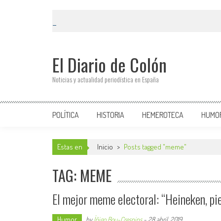
El Diario de Colón
Noticias y actualidad periodística en España
POLÍTICA
HISTORIA
HEMEROTECA
HUMO
Estas en
Inicio
>
Posts tagged "meme"
TAG: MEME
El mejor meme electoral: “Heineken, pi
Humor
by
Íñigo Bou-Crespins
-
28 abril, 2019