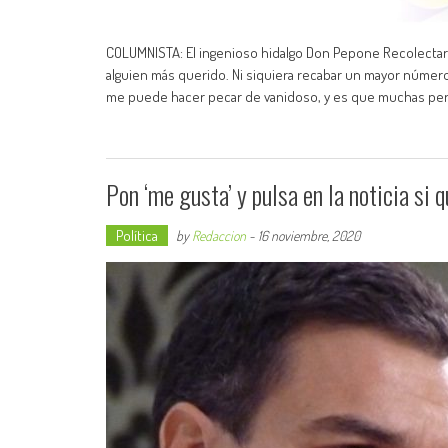
COLUMNISTA: El ingenioso hidalgo Don Pepone Recolectar
alguien más querido. Ni siquiera recabar un mayor númer
me puede hacer pecar de vanidoso, y es que muchas per
Pon ‘me gusta’ y pulsa en la noticia si 
Política
by
Redaccion
-
16 noviembre, 2020