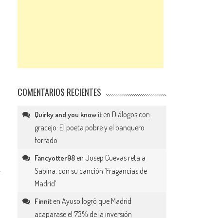
COMENTARIOS RECIENTES
en
Diálogos con
Quirky and you know it
gracejo: El poeta pobre y el banquero
forrado
en
Josep Cuevas reta a
Fancyotter98
Sabina, con su canción ‘Fragancias de
Madrid’
en
Ayuso logró que Madrid
Finnit
acaparase el 73% de la inversión