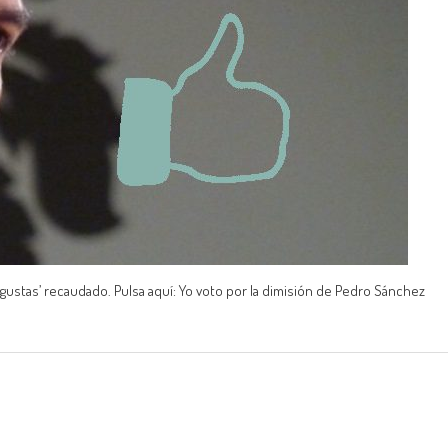
stas’ recaudado. Pulsa aquí: Yo voto por la dimisión de Pedro Sánchez