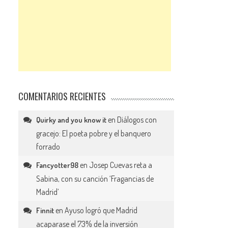
COMENTARIOS RECIENTES
en
Diálogos con
Quirky and you know it
gracejo: El poeta pobre y el banquero
forrado
en
Josep Cuevas reta a
Fancyotter98
Sabina, con su canción ‘Fragancias de
Madrid’
en
Ayuso logró que Madrid
Finnit
acaparase el 73% de la inversión