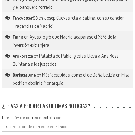
y el banquero forrado
en
Josep Cuevas reta a Sabina, con su canción
Fancyotter98
‘Fragancias de Madrid’
en
Ayuso logró que Madrid acaparase el 73% de la
Finnit
inversión extranjera
en
Pataleta de Pablo Iglesias: Lleva a Ana Rosa
Arukorstza
Quintana a los juzgados
en
Más ‘descuidos’ como el de Doña Letizia en Misa
Darkitasume
podrían abolir la Monarquía
¿TE VAS A PERDER LAS ÚLTIMAS NOTICIAS?
Dirección de correo electrónico: