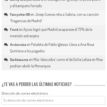
y el banquero forrado
en
Josep Cuevas reta a Sabina, con su canción
Fancyotter98
‘Fragancias de Madrid’
en
Ayuso logró que Madrid acaparase el 73% de la
Finnit
inversión extranjera
en
Pataleta de Pablo Iglesias: Lleva a Ana Rosa
Arukorstza
Quintana a los juzgados
en
Más ‘descuidos’ como el de Doña Letizia en Misa
Darkitasume
podrían abolir la Monarquía
¿TE VAS A PERDER LAS ÚLTIMAS NOTICIAS?
Dirección de correo electrónico: